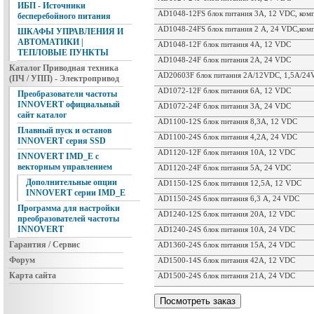
ИБП - Источники
AD1048-12FS блок питания 3А, 12 VDC, ком
бесперебойного питания
AD1048-24FS блок питания 2 А, 24 VDC,ком
ШКАФЫ УПРАВЛЕНИЯ И
АВТОМАТИКИ |
AD1048-12F блок питания 4А, 12 VDC
ТЕПЛОВЫЕ ПУНКТЫ
AD1048-24F блок питания 2А, 24 VDC
Каталог Приводная техника
AD20603F блок питания 2A/12VDC, 1,5A/24
(ПЧ / УПП) - Электропривод
AD1072-12F блок питания 6А, 12 VDC
Преобразователи частоты
INNOVERT официальный
AD1072-24F блок питания 3А, 24 VDC
сайт каталог
AD1100-12S блок питания 8,3A, 12 VDC
Плавный пуск и останов
AD1100-24S блок питания 4,2A, 24 VDC
INNOVERT серия SSD
AD1120-12F блок питания 10A, 12 VDC
INNOVERT IMD_E с
векторным управлением
AD1120-24F блок питания 5A, 24 VDC
Дополнительные опции
AD1150-12S блок питания 12,5A, 12 VDC
INNOVERT серии IMD_E
AD1150-24S блок питания 6,3 А, 24 VDC
Программа для настройки
AD1240-12S блок питания 20A, 12 VDC
преобразователей частоты
INNOVERT
AD1240-24S блок питания 10А, 24 VDC
Гарантия / Сервис
AD1360-24S блок питания 15А, 24 VDC
Форум
AD1500-14S блок питания 42A, 12 VDC
Карта сайта
AD1500-24S блок питания 21А, 24 VDC