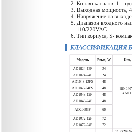
Кол-во каналов, 1 – о
Выходная мощность, 
Напряжение на выход
Диапазон входного на
110/220VAC
Тип корпуса, S- компак
КЛАССИФИКАЦИЯ Б
Модель
Рвых, W
Uвх,
AD1024-12F
24
AD1024-24F
24
AD1048-12FS
48
AD1048-24FS
48
100-240
47-63
AD1048-12F
48
AD1048-24F
48
AD20603F
60
AD1072-12F
72
AD1072-24F
72
110/220±V