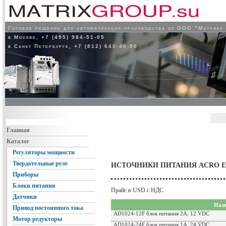
Готовое решение для автоматизации производства от ООО "Матрикс
в Москве, +7 (495) 984-51-05
в Санкт Петербурге, +7 (812) 640-46-90
Главная
Каталог
Регуляторы мощности
Твердотельные реле
ИСТОЧНИКИ ПИТАНИЯ ACRO Eng
Приборы
Блоки питания
Прайс в USD с НДС
Датчики
Назв
Привод постоянного тока
AD1024-12F блок питания 2А, 12 VDC
Мотор редукторы
AD1024-24F блок питания 1А, 24 VDC