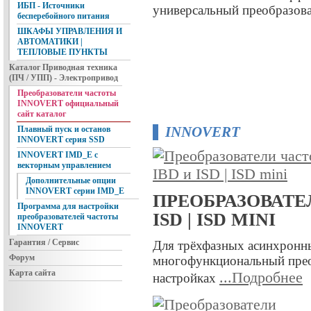
ИБП - Источники
универсальный преобразова
бесперебойного питания
ШКАФЫ УПРАВЛЕНИЯ И
АВТОМАТИКИ |
ТЕПЛОВЫЕ ПУНКТЫ
Каталог Приводная техника
(ПЧ / УПП) - Электропривод
Преобразователи частоты
INNOVERT официальный
сайт каталог
INNOVERT
Плавный пуск и останов
INNOVERT серия SSD
INNOVERT IMD_E с
векторным управлением
Дополнительные опции
INNOVERT серии IMD_E
ПРЕОБРАЗОВАТЕ
Программа для настройки
ISD | ISD MINI
преобразователей частоты
INNOVERT
Гарантия / Сервис
Для трёхфазных асинхронны
Форум
многофункциональный преоб
Карта сайта
...Подробнее
настройках