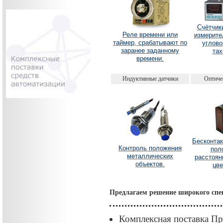
Счётчик
Реле времени или
измерите
таймер, срабатывают по
углово
заранее заданному
тах
времени.
Индуктивные датчики
Оптиче
Бесконтак
Контроль положения
пол
металлических
расстоян
объектов.
цве
Предлагаем решение широкого спек
Комплексная поставка П