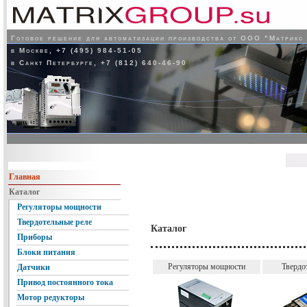
Готовое решение для автоматизации производства от ООО "Матрикс
в Москве, +7 (495) 984-51-05
в Санкт Петербурге, +7 (812) 640-46-90
Главная
Каталог
Регуляторы мощности
Твердотельные реле
Каталог
Приборы
Блоки питания
Регуляторы мощности
Твердо
Датчики
Привод постоянного тока
Мотор редукторы