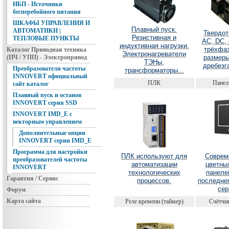
ИБП - Источники
бесперебойного питания
ШКАФЫ УПРАВЛЕНИЯ И
Плавный пуск.
АВТОМАТИКИ |
Твердот
Резистивная и
ТЕПЛОВЫЕ ПУНКТЫ
AC, DC,
индуктивная нагрузки.
трёхфа
Каталог Приводная техника
Электронагреватели
размеры
(ПЧ / УПП) - Электропривод
ТЭНы,
дребезга
Преобразователи частоты
трансформаторы...
INNOVERT официальный
ПЛК
Панел
сайт каталог
Плавный пуск и останов
INNOVERT серия SSD
INNOVERT IMD_E с
векторным управлением
Дополнительные опции
INNOVERT серии IMD_E
Программа для настройки
ПЛК используют для
Cоврем
преобразователей частоты
автоматизации
цветны
INNOVERT
технологических
панеле
Гарантия / Сервис
процессов.
последнег
сер
Форум
Карта сайта
Реле времени (таймер)
Счётчик