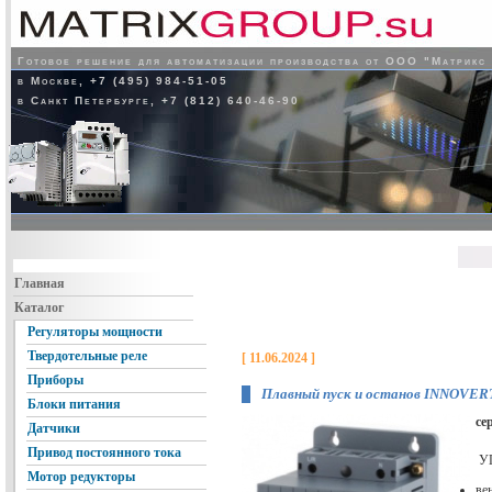
Готовое решение для автоматизации производства от ООО "Матрикс
в Москве, +7 (495) 984-51-05
в Санкт Петербурге, +7 (812) 640-46-90
Главная
Каталог
Регуляторы мощности
Твердотельные реле
[ 11.06.2024 ]
Приборы
Плавный пуск и останов INNOVER
Блоки питания
се
Датчики
Привод постоянного тока
УП
Мотор редукторы
ве