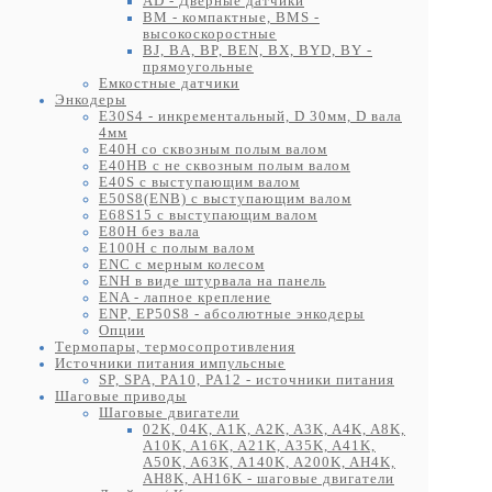
AD - Дверные датчики
BM - компактные, BMS -
высокоскоростные
BJ, BA, BP, BEN, BX, BYD, BY -
прямоугольные
Емкостные датчики
Энкодеры
E30S4 - инкрементальный, D 30мм, D вала
4мм
E40H со сквозным полым валом
E40HB с не сквозным полым валом
E40S с выступающим валом
E50S8(ENB) с выступающим валом
E68S15 с выступающим валом
E80H без вала
E100H с полым валом
ENC с мерным колесом
ENH в виде штурвала на панель
ENA - лапное крепление
ENP, EP50S8 - абсолютные энкодеры
Опции
Термопары, термосопротивления
Источники питания импульсные
SP, SPA, PA10, PA12 - источники питания
Шаговые приводы
Шаговые двигатели
02K, 04K, A1K, A2K, A3K, A4K, A8K,
A10K, A16K, A21K, A35K, A41K,
A50K, A63K, A140K, A200K, AH4K,
AH8K, AH16K - шаговые двигатели