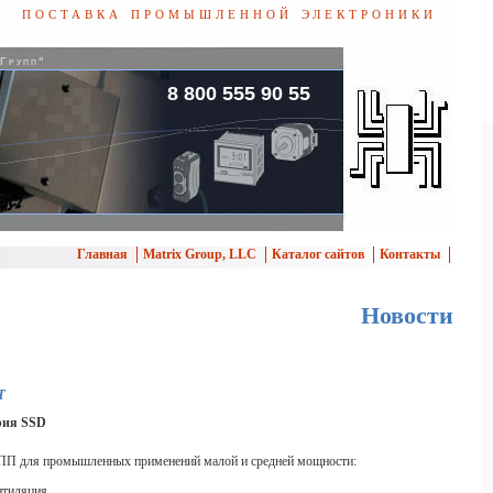
поставка промышленной электроники
 Групп"
8 800 555 90 55
Главная
Matrix Group, LLC
Каталог сайтов
Контакты
Новости
T
рия SSD
П для промышленных применений малой и средней мощности:
нтиляция