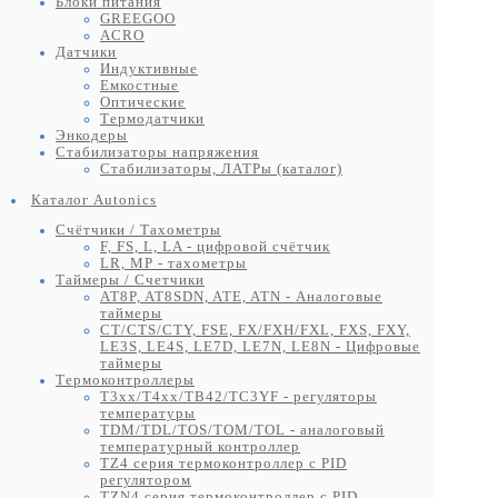
Блоки питания
GREEGOO
ACRO
Датчики
Индуктивные
Емкостные
Оптические
Термодатчики
Энкодеры
Стабилизаторы напряжения
Стабилизаторы, ЛАТРы (каталог)
Каталог Autonics
Счётчики / Тахометры
F, FS, L, LA - цифровой счётчик
LR, MP - тахометры
Таймеры / Счетчики
AT8P, AT8SDN, ATE, ATN - Аналоговые
таймеры
CT/CTS/CTY, FSE, FX/FXH/FXL, FXS, FXY,
LE3S, LE4S, LE7D, LE7N, LE8N - Цифровые
таймеры
Термоконтроллеры
T3xx/T4xx/TB42/TC3YF - регуляторы
температуры
TDM/TDL/TOS/TOM/TOL - аналоговый
температурный контроллер
TZ4 серия термоконтроллер с PID
регулятором
TZN4 серия термоконтроллер с PID