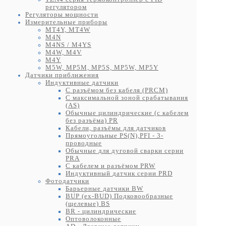
регулятором
Регуляторы мощности
Измерительные приборы
MT4Y, MT4W
M4N
M4NS / M4YS
M4W, M4V
M4Y
M5W, MP5M, MP5S, MP5W, MP5Y
Датчики приближения
Индуктивные датчики
С разъёмом без кабеля (PRCM)
С максимальной зоной срабатывания
(AS)
Обычные цилиндрические (с кабелем
без разъёма) PR
Кабели, разъёмы для датчиков
Прямоугольные PS(N),PFI - 3-
проводные
Обычные для дуговой сварки серии
PRA
С кабелем и разъёмом PRW
Индуктивный датчик серии PRD
Фотодатчики
Барьерные датчики BW
BUP (ex-BUD) Подковообразные
(щелевые) BS
BR - цилиндрические
Оптоволоконные