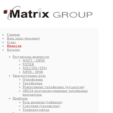
Главная
Ваш заказ (корзина)
О нас
Новости
Каталог
Регуляторы мощности
WATT - SIPIN
FOTEK
SOLCON (TPS)
SIPIN - SP48
Твердотельные реле
Однофазные
Трехфазные
Реверсивные трёхфазные (пускатели)
3RF24 полупроводниковые трёхфазные
контакторы
Приборы
Реле времени (таймеры)
Счётчики (тахометры)
Терморегулятор