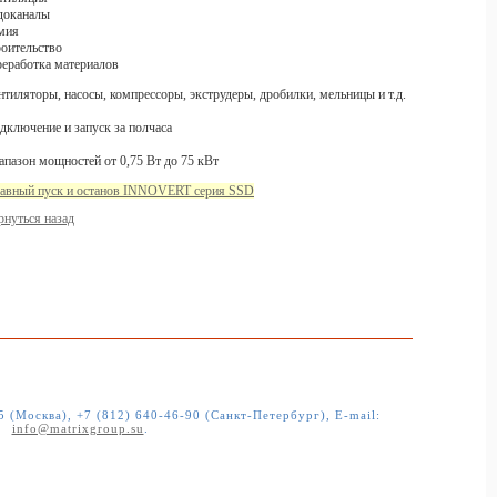
доканалы
мия
роительство
реработка материалов
нтиляторы, насосы, компрессоры, экструдеры, дробилки, мельницы и т.д.
дключение и запуск за полчаса
апазон мощностей от 0,75 Вт до 75 кВт
авный пуск и останов INNOVERT серия SSD
рнуться назад
5 (Москва), +7 (812) 640-46-90 (Санкт-Петербург)
, E-mail:
info@matrixgroup.su
.