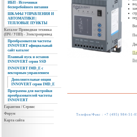
ИБП - Источники
во
бесперебойного питания
хи
ст
ШКАФЫ УПРАВЛЕНИЯ И
пе
АВТОМАТИКИ |
ТЕПЛОВЫЕ ПУНКТЫ
Ве
Каталог Приводная техника
(ПЧ / УПП) - Электропривод
По
Преобразователи частоты
Ди
INNOVERT официальный
сайт каталог
Пл
Плавный пуск и останов
Ве
INNOVERT серия SSD
INNOVERT IMD_E с
векторным управлением
Дополнительные опции
INNOVERT серии IMD_E
Программа для настройки
преобразователей частоты
INNOVERT
Гарантия / Сервис
Форум
Телефон/Факс :
+7 (495) 984-51-0
Карта сайта