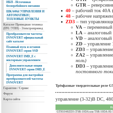
ИБП - Источники
GTR
– реверсивны
бесперебойного питания
40
– рабочий ток 40А 
ШКАФЫ УПРАВЛЕНИЯ И
48
– рабочее напряже
АВТОМАТИКИ |
ТЕПЛОВЫЕ ПУНКТЫ
ZD3
– тип управляюще
Каталог Приводная техника
VA
– переменный
(ПЧ / УПП) - Электропривод
LA
– аналоговый
Преобразователи частоты
VD
– аналоговый
INNOVERT официальный
сайт каталог
ZD
– управление
Плавный пуск и останов
ZD3
– управлени
INNOVERT серия SSD
ZA2
– управлени
INNOVERT IMD_E с
ноль)
векторным управлением
DD3
– управлени
Дополнительные опции
INNOVERT серии IMD_E
постоянного ток
Программа для настройки
преобразователей частоты
INNOVERT
Трёхфазные твердотельные реле G
Гарантия / Сервис
Форум
управление (3-32)B DC, 48
Карта сайта
Н
GTH1048ZD3 (TSR-10DA или TSR-10DA-H) 10