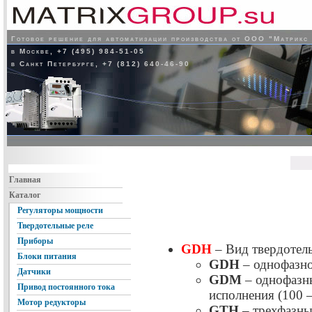
Готовое решение для автоматизации производства от ООО "Матрикс
в Москве, +7 (495) 984-51-05
в Санкт Петербурге, +7 (812) 640-46-90
Главная
Каталог
Регуляторы мощности
Твердотельные реле
Приборы
GDH
– Вид твердотель
Блоки питания
GDH
– однофазно
Датчики
GDM
– однофазн
Привод постоянного тока
исполнения (100 
Мотор редукторы
GTH
– трехфазны