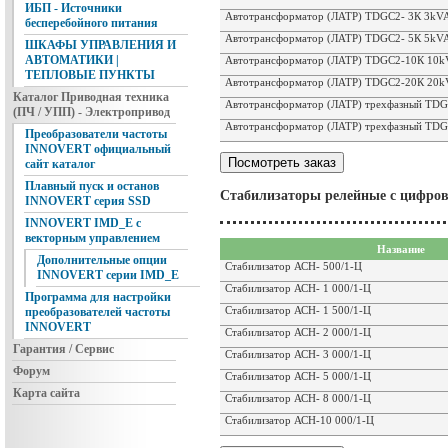
ИБП - Источники
Автотрансформатор (ЛАТР) TDGC2- 3К 3kV
бесперебойного питания
Автотрансформатор (ЛАТР) TDGC2- 5К 5kV
ШКАФЫ УПРАВЛЕНИЯ И
АВТОМАТИКИ |
Автотрансформатор (ЛАТР) TDGC2-10К 10
ТЕПЛОВЫЕ ПУНКТЫ
Автотрансформатор (ЛАТР) TDGC2-20К 20
Каталог Приводная техника
Автотрансформатор (ЛАТР) трехфазный TD
(ПЧ / УПП) - Электропривод
Автотрансформатор (ЛАТР) трехфазный TD
Преобразователи частоты
INNOVERT официальный
сайт каталог
Плавный пуск и останов
Стабилизаторы релейные с цифро
INNOVERT серия SSD
INNOVERT IMD_E с
векторным управлением
Название
Дополнительные опции
Стабилизатор АСН- 500/1-Ц
INNOVERT серии IMD_E
Стабилизатор АСН- 1 000/1-Ц
Программа для настройки
Стабилизатор АСН- 1 500/1-Ц
преобразователей частоты
INNOVERT
Стабилизатор АСН- 2 000/1-Ц
Гарантия / Сервис
Стабилизатор АСН- 3 000/1-Ц
Форум
Стабилизатор АСН- 5 000/1-Ц
Карта сайта
Стабилизатор АСН- 8 000/1-Ц
Стабилизатор АСН-10 000/1-Ц