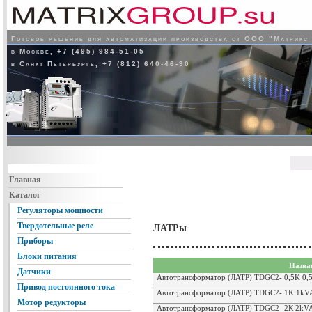
Готовое решение для автоматизации производства от ООО "Матрикс
в Москве, +7 (495) 984-51-05
в Санкт Петербурге, +7 (812) 640-46-90
Главная
Каталог
Регуляторы мощности
Твердотельные реле
ЛАТРы
Приборы
Блоки питания
Назва
Датчики
Автотрансформатор (ЛАТР) TDGC2- 0,5K 0,
Привод постоянного тока
Автотрансформатор (ЛАТР) TDGC2- 1K 1kV
Мотор редукторы
Автотрансформатор (ЛАТР) TDGC2- 2К 2kV