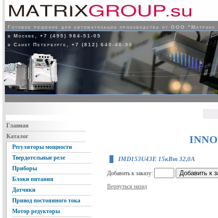
Готовое решение для автоматизации производства от ООО "Матрикс
в Москве, +7 (495) 984-51-05
в Санкт Петербурге, +7 (812) 640-46-90
Главная
Каталог
INNO
Регуляторы мощности
Твердотельные реле
IMD153U43E 15кВт 32,0А
Приборы
Добавить к заказу:
Блоки питания
Вернуться назад
Датчики
Привод постоянного тока
Мотор редукторы