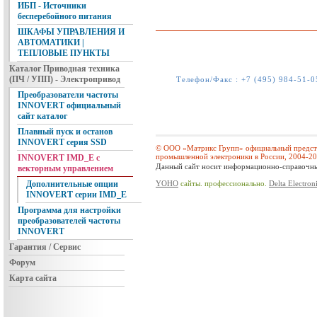
ИБП - Источники
бесперебойного питания
ШКАФЫ УПРАВЛЕНИЯ И
АВТОМАТИКИ |
ТЕПЛОВЫЕ ПУНКТЫ
Каталог Приводная техника
(ПЧ / УПП) - Электропривод
Телефон/Факс :
+7 (495) 984-51-0
Преобразователи частоты
INNOVERT официальный
сайт каталог
Плавный пуск и останов
INNOVERT серия SSD
© ООО «Матрикс Групп» официальный предста
промышленной электроники в России, 2004-2
INNOVERT IMD_E с
Данный сайт носит информационно-справочный
векторным управлением
YOHO
сайты. профессионально.
Delta Electron
Дополнительные опции
INNOVERT серии IMD_E
Программа для настройки
преобразователей частоты
INNOVERT
Гарантия / Сервис
Форум
Карта сайта