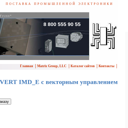
поставка промышленной электроники
 Групп"
8 800 555 90 55
Главная
Matrix Group, LLC
Каталог сайтов
Контакты
VERT IMD_E с векторным управлением