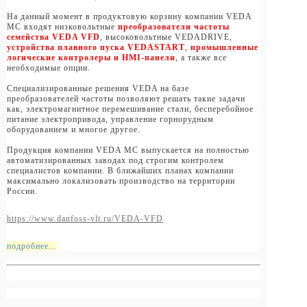
На данный момент в продуктовую корзину компании VEDA
MC входят низковольтные
преобразователи частоты
семейства VEDA VFD
, высоковольтные VEDADRIVE,
устройства плавного пуска VEDASTART
,
промышленные
логические контролеры и HMI-панели
, а также все
необходимые опции.
Специализированные решения VEDA на базе
преобразователей частоты позволяют решать такие задачи
как, электромагнитное перемешивание стали, бесперебойное
питание электропривода, управление горнорудным
оборудованием и многое другое.
Продукция компании VEDA MC выпускается на полностью
автоматизированных заводах под строгим контролем
специалистов компании. В ближайших планах компании
максимально локализовать производство на территории
России.
https://www.danfoss-vlt.ru/VEDA-VFD
подробнее...