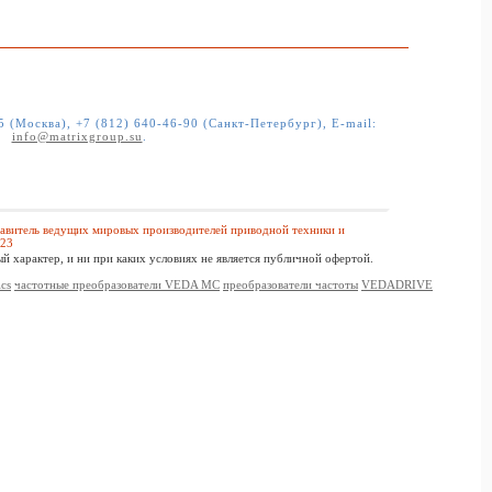
5 (Москва), +7 (812) 640-46-90 (Санкт-Петербург)
, E-mail:
info@matrixgroup.su
.
витель ведущих мировых производителей приводной техники и
023
 характер, и ни при каких условиях не является публичной офертой.
ics
частотные преобразователи VEDA MC
преобразователи частоты
VEDADRIVE