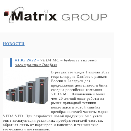
НОВОСТИ
01.05.2022
-
VEDA MC –
будущее силовой
электроники Danfoss
В результате ухода 1 апреля 2022
года концерна Danfoss c рынков
России и Беларуси для
продолжения деятельности была
создана российская компания
VEDA MC. Накопленный более
чем 20-летний опыт работы на
рынке приводной техники
воплотился в новой линейке
преобразователей частоты марки
VEDA VFD. При разработке новой продукции был учтен
опыт эксплуатации различных преобразователей частоты,
обратная связь от партнеров и клиентов и технические
возможности поставщиков.