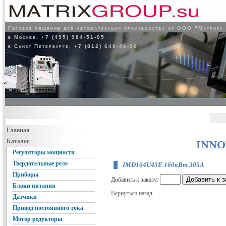
Готовое решение для автоматизации производства от ООО "Матрикс
в Москве, +7 (495) 984-51-05
в Санкт Петербурге, +7 (812) 640-46-90
Главная
Каталог
INNO
Регуляторы мощности
Твердотельные реле
IMD164U43E 160кВт 305А
Приборы
Добавить к заказу:
Блоки питания
Вернуться назад
Датчики
Привод постоянного тока
Мотор редукторы