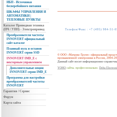
ИБП - Источники
бесперебойного питания
ШКАФЫ УПРАВЛЕНИЯ И
АВТОМАТИКИ |
ТЕПЛОВЫЕ ПУНКТЫ
Каталог Приводная техника
(ПЧ / УПП) - Электропривод
Телефон/Факс :
+7 (495) 984-51-0
Преобразователи частоты
INNOVERT официальный
сайт каталог
Плавный пуск и останов
INNOVERT серия SSD
© ООО «Матрикс Групп» официальный предста
промышленной электроники в России, 2004-2
INNOVERT IMD_E с
Данный сайт носит информационно-справочный
векторным управлением
YOHO
сайты. профессионально.
Delta Electron
Дополнительные опции
INNOVERT серии IMD_E
Программа для настройки
преобразователей частоты
INNOVERT
Гарантия / Сервис
Форум
Карта сайта