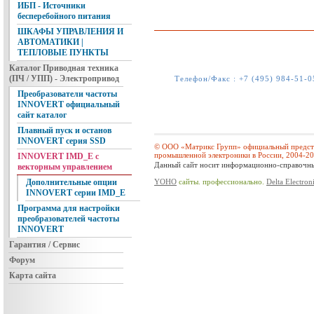
ИБП - Источники
бесперебойного питания
ШКАФЫ УПРАВЛЕНИЯ И
АВТОМАТИКИ |
ТЕПЛОВЫЕ ПУНКТЫ
Каталог Приводная техника
(ПЧ / УПП) - Электропривод
Телефон/Факс :
+7 (495) 984-51-0
Преобразователи частоты
INNOVERT официальный
сайт каталог
Плавный пуск и останов
INNOVERT серия SSD
© ООО «Матрикс Групп» официальный предста
промышленной электроники в России, 2004-2
INNOVERT IMD_E с
Данный сайт носит информационно-справочный
векторным управлением
YOHO
сайты. профессионально.
Delta Electron
Дополнительные опции
INNOVERT серии IMD_E
Программа для настройки
преобразователей частоты
INNOVERT
Гарантия / Сервис
Форум
Карта сайта