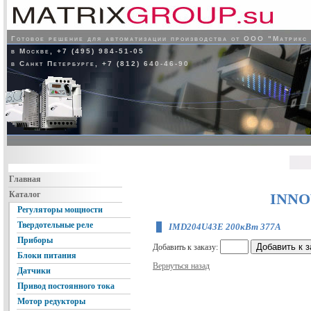
Готовое решение для автоматизации производства от ООО "Матрикс
в Москве, +7 (495) 984-51-05
в Санкт Петербурге, +7 (812) 640-46-90
Главная
Каталог
INNO
Регуляторы мощности
Твердотельные реле
IMD204U43E 200кВт 377А
Приборы
Добавить к заказу:
Блоки питания
Вернуться назад
Датчики
Привод постоянного тока
Мотор редукторы