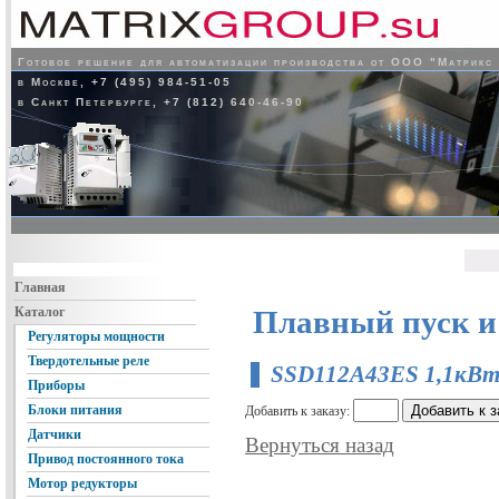
Готовое решение для автоматизации производства от ООО "Матрикс
в Москве, +7 (495) 984-51-05
в Санкт Петербурге, +7 (812) 640-46-90
Главная
Каталог
Плавный пуск и
Регуляторы мощности
Твердотельные реле
SSD112A43ES 1,1кВт
Приборы
Блоки питания
Добавить к заказу:
Датчики
Вернуться назад
Привод постоянного тока
Мотор редукторы