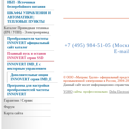
ИБП - Источники
бесперебойного питания
ШКАФЫ УПРАВЛЕНИЯ И
АВТОМАТИКИ |
ТЕПЛОВЫЕ ПУНКТЫ
Каталог Приводная техника
(ПЧ / УПП) - Электропривод
Преобразователи частоты
INNOVERT официальный
+7 (495) 984-51-05 (Моск
сайт каталог
E-mai
Плавный пуск и останов
INNOVERT серия SSD
INNOVERT IMD_E с
векторным управлением
Дополнительные опции
© ООО «Матрикс Групп» официальный предста
INNOVERT серии IMD_E
промышленной электроники в России, 2004-2
Данный сайт носит информационно-справочный
Программа для настройки
преобразователей частоты
YOHO
сайты. профессионально.
Delta Electron
INNOVERT
Гарантия / Сервис
Форум
Карта сайта