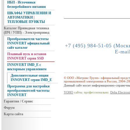
ИБП - Источники
бесперебойного питания
ШКАФЫ УПРАВЛЕНИЯ И
АВТОМАТИКИ |
ТЕПЛОВЫЕ ПУНКТЫ
Каталог Приводная техника
(ПЧ / УПП) - Электропривод
Преобразователи частоты
INNOVERT официальный
+7 (495) 984-51-05 (Моск
сайт каталог
E-mai
Плавный пуск и останов
INNOVERT серия SSD
INNOVERT IMD_E с
векторным управлением
Дополнительные опции
© ООО «Матрикс Групп» официальный предста
INNOVERT серии IMD_E
промышленной электроники в России, 2004-2
Данный сайт носит информационно-справочный
Программа для настройки
преобразователей частоты
YOHO
сайты. профессионально.
Delta Electron
INNOVERT
Гарантия / Сервис
Форум
Карта сайта