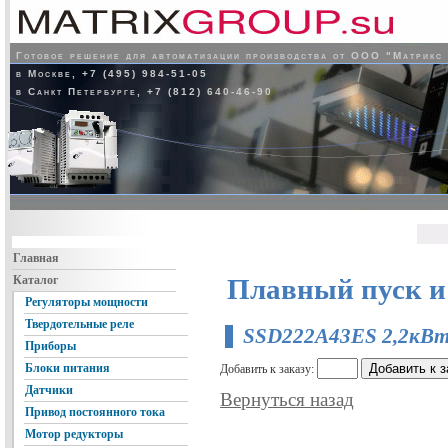
Готовое решение для автоматизации производства от ООО "Матрикс
в Москве, +7 (495) 984-51-05
в Санкт Петербурге, +7 (812) 640-46-90
Главная
Каталог
Плавный пуск и
Регуляторы мощности
Твердотельные реле
SSD222A43ES 2,2кВт
Приборы
Блоки питания
Добавить к заказу:
Датчики
Вернуться назад
Привод постоянного тока
Мотор редукторы