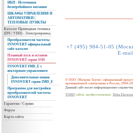
ИБП - Источники
бесперебойного питания
ШКАФЫ УПРАВЛЕНИЯ И
АВТОМАТИКИ |
ТЕПЛОВЫЕ ПУНКТЫ
Каталог Приводная техника
(ПЧ / УПП) - Электропривод
Преобразователи частоты
INNOVERT официальный
+7 (495) 984-51-05 (Моск
сайт каталог
E-mai
Плавный пуск и останов
INNOVERT серия SSD
INNOVERT IMD_E с
векторным управлением
Дополнительные опции
© ООО «Матрикс Групп» официальный предста
INNOVERT серии IMD_E
промышленной электроники в России, 2004-2
Данный сайт носит информационно-справочный
Программа для настройки
преобразователей частоты
YOHO
сайты. профессионально.
Delta Electron
INNOVERT
Гарантия / Сервис
Форум
Карта сайта