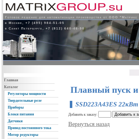
Готовое решение для автоматизации производства от ООО "Матрикс
в Москве, +7 (495) 984-51-05
в Санкт Петербурге, +7 (812) 640-46-90
Главная
Каталог
Плавный пуск и
Регуляторы мощности
Твердотельные реле
SSD223A43ES 22кВт
Приборы
Блоки питания
Добавить к заказу:
Датчики
Вернуться назад
Привод постоянного тока
Мотор редукторы