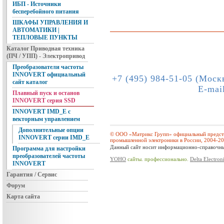
ИБП - Источники
бесперебойного питания
ШКАФЫ УПРАВЛЕНИЯ И
АВТОМАТИКИ |
ТЕПЛОВЫЕ ПУНКТЫ
Каталог Приводная техника
(ПЧ / УПП) - Электропривод
Преобразователи частоты
INNOVERT официальный
+7 (495) 984-51-05 (Моск
сайт каталог
E-mai
Плавный пуск и останов
INNOVERT серия SSD
INNOVERT IMD_E с
векторным управлением
Дополнительные опции
© ООО «Матрикс Групп» официальный предста
INNOVERT серии IMD_E
промышленной электроники в России, 2004-2
Данный сайт носит информационно-справочный
Программа для настройки
преобразователей частоты
YOHO
сайты. профессионально.
Delta Electron
INNOVERT
Гарантия / Сервис
Форум
Карта сайта