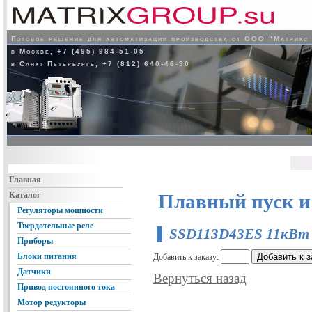
Готовое решение для автоматизации производства от ООО "Матрикс
в Москве, +7 (495) 984-51-05
в Санкт Петербурге, +7 (812) 640-46-90
Главная
Каталог
Плавный пуск и
Регуляторы мощности
Твердотельные реле
SSD113D43ES 11кВт
Приборы
Блоки питания
Добавить к заказу:
Датчики
Вернуться назад
Привод постоянного тока
Мотор редукторы