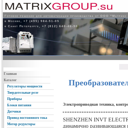
Готовое решение для автоматизации производства от ООО "Матрикс
в Москве, +7 (495) 984-51-05
в Санкт Петербурге, +7 (812) 640-46-90
Главная
Каталог
Преобразовате
Регуляторы мощности
Твердотельные реле
Приборы
Электроприводная техника, контр
Блоки питания
Датчики
Привод постоянного тока
SHENZHEN INVT ELECTRI
Мотор редукторы
динамично развивающаяся 