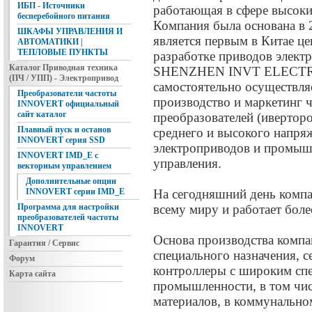
ИБП - Источники
работающая в сфере высоки
бесперебойного питания
Компания была основана в 
ШКАФЫ УПРАВЛЕНИЯ И
является первым в Китае ц
АВТОМАТИКИ |
ТЕПЛОВЫЕ ПУНКТЫ
разработке приводов электр
Каталог Приводная техника
SHENZHEN INVT ELECTRI
(ПЧ / УПП) - Электропривод
самостоятельно осуществляе
Преобразователи частоты
производство и маркетинг 
INNOVERT официальный
сайт каталог
преобразователей (иверторо
Плавный пуск и останов
среднего и высокого напря
INNOVERT серия SSD
электроприводов и промыш
INNOVERT IMD_E с
управления.
векторным управлением
Дополнительные опции
На сегодняшний день компа
INNOVERT серии IMD_E
всему миру и работает боле
Программа для настройки
преобразователей частоты
INNOVERT
Основа производства компа
Гарантия / Сервис
специального назначения, 
Форум
контроллеры с широким спе
Карта сайта
промышленности, в том чис
материалов, в коммунальном