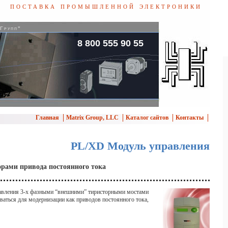
поставка промышленной электроники
 Групп"
8 800 555 90 55
Главная
Matrix Group, LLC
Каталог сайтов
Контакты
PL/XD Модуль управления
рами привода постоянного тока
равления 3-х фазными “внешними” тиристорными мостами
ваться для модернизации как приводов постоянного тока,