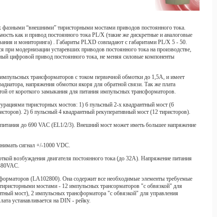
х фазными “внешними” тиристорными мостами приводов постоянного тока.
ость как и привод постоянного тока PL/X (такие же дискретные и аналоговые
ния и мониторинга) . Габариты PLXD совпадают с габаритами PL/X 5 - 50.
ся при модернизации устаревших приводов постоянного тока на производстве,
ный цифровой привод постоянного тока, не меняя силовые компоненты
импульсных трансформаторов с током первичной обмотки до 1,5А, и имеет
радиатора, напряжения обмотки якоря для обратной связи. Так же плата
ой от короткого замыкания для питания импульсных трансформаторов.
ациями тиристорных мостов: 1) 6 пульсный 2-х квадрантный мост (6
ристоров). 2) 6 пульсный 4 квадрантный рекуперативный мост (12 тиристоров).
питания до 690 VAC (EL1/2/3). Внешний мост может иметь большее напряжение
нимать сигнал +/-1000 VDC.
ткой возбуждения двигателя постоянного тока (до 32А). Напряжение питания
 480VAC.
нсформаторов (LA102800). Она содержит все необходимые элементы требуемые
тиристорными мостами - 12 импульсных трансорматоров "с обвязкой" для
антный мост), 2 импульсных трансформатора "с обвязкой" для управления
ата устанавливается на DIN - рейку.