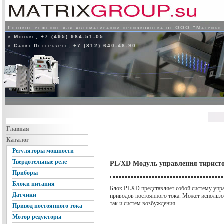
Готовое решение для автоматизации производства от ООО "Матрикс
в Москве, +7 (495) 984-51-05
в Санкт Петербурге, +7 (812) 640-46-90
Главная
Каталог
Регуляторы мощности
Твердотельные реле
PL/XD Модуль управления тиристо
Приборы
Блоки питания
Блок PLXD представляет собой систему уп
Датчики
приводов постоянного тока. Может использо
так и систем возбуждения.
Привод постоянного тока
Мотор редукторы