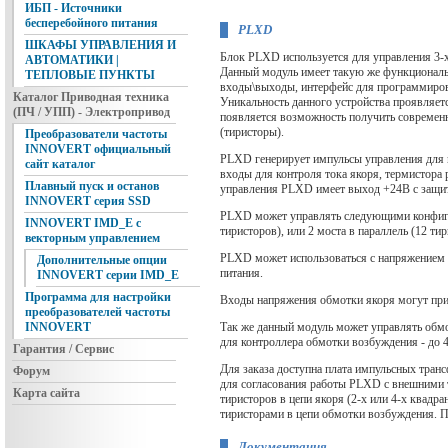
ИБП - Источники
бесперебойного питания
PLXD
ШКАФЫ УПРАВЛЕНИЯ И
Блок PLXD используется для управления 3-
АВТОМАТИКИ |
Данный модуль имеет такую же функциональн
ТЕПЛОВЫЕ ПУНКТЫ
входы\выходы, интерфейс для программирова
Каталог Приводная техника
Уникальность данного устройства проявляет
(ПЧ / УПП) - Электропривод
появляется возможность получить современ
(тиристоры).
Преобразователи частоты
INNOVERT официальный
PLXD генерирует импульсы управления для 
сайт каталог
входы для контроля тока якоря, термистора 
Плавный пуск и останов
управления PLXD имеет выход +24В с защит
INNOVERT серия SSD
PLXD может управлять следующими конфигур
INNOVERT IMD_E с
тиристоров), или 2 моста в параллель (12 ти
векторным управлением
PLXD может использоваться с напряжением 
Дополнительные опции
питания.
INNOVERT серии IMD_E
Программа для настройки
Входы напряжения обмотки якоря могут при
преобразователей частоты
Так же данный модуль может управлять обмо
INNOVERT
для контроллера обмотки возбуждения - до
Гарантия / Сервис
Для заказа доступна плата импульсных тра
Форум
для согласования работы PLXD с внешними 
Карта сайта
тиристоров в цепи якоря (2-х или 4-х квадр
тиристорами в цепи обмотки возбуждения. Пл
Документация