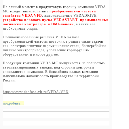
На данный момент в продуктовую корзину компании VEDA
MC входят низковольтные
преобразователи частоты
семейства VEDA VFD
, высоковольтные VEDADRIVE,
устройства плавного пуска VEDASTART
,
промышленные
логические контролеры и HMI-панели
, а также все
необходимые опции.
Специализированные решения VEDA на базе
преобразователей частоты позволяют решать такие задачи
как, электромагнитное перемешивание стали, бесперебойное
питание электропривода, управление горнорудным
оборудованием и многое другое.
Продукция компании VEDA MC выпускается на полностью
автоматизированных заводах под строгим контролем
специалистов компании. В ближайших планах компании
максимально локализовать производство на территории
России.
https://www.danfoss-vlt.ru/VEDA-VFD
подробнее...