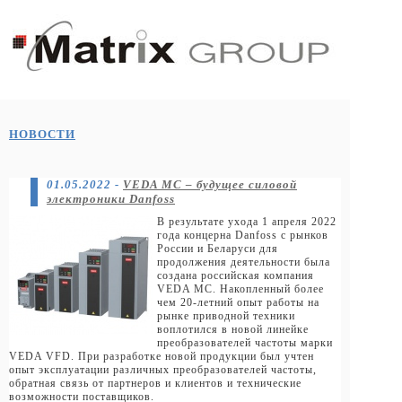
НОВОСТИ
01.05.2022
-
VEDA MC –
будущее силовой
электроники Danfoss
В результате ухода 1 апреля 2022
года концерна Danfoss c рынков
России и Беларуси для
продолжения деятельности была
создана российская компания
VEDA MC. Накопленный более
чем 20-летний опыт работы на
рынке приводной техники
воплотился в новой линейке
преобразователей частоты марки
VEDA VFD. При разработке новой продукции был учтен
опыт эксплуатации различных преобразователей частоты,
обратная связь от партнеров и клиентов и технические
возможности поставщиков.