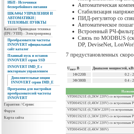
ИБП - Источники
Автоматическая компе
бесперебойного питания
Стабилизация напряжен
ШКАФЫ УПРАВЛЕНИЯ И
ПИД-регулятор со сп
АВТОМАТИКИ |
ТЕПЛОВЫЕ ПУНКТЫ
Автоматическое пошаг
Каталог Приводная техника
Встроенный РЧ-фильтр
(ПЧ / УПП) - Электропривод
Связь по MODBUS (скор
Преобразователи частоты
DP, DeviseNet, LonWor
INNOVERT официальный
сайт каталог
7 предустановленных скоро
Плавный пуск и останов
INNOVERT серия SSD
INNOVERT IMD_E с
U
, В
Диапазон мощностей, кВ
пит
векторным управлением
1Ф/220В
0.2 - 
Дополнительные опции
3Ф/380В
0.4 - 
INNOVERT серии IMD_E
Программа для настройки
Названи
преобразователей частоты
VFD002S21E (0,2KW 220V) со встроенным 
INNOVERT
VFD004S21E (0,4KW 220V) со встроенным 
Гарантия / Сервис
VFD007S21E (0,75KW 220V) со встроенным
Форум
VFD015S21E (1,5KW 220V) со встроенным 
Карта сайта
VFD022S21E (2,2KW 220V) со встроенным 
VFD004S43E (0,4KW 380V)