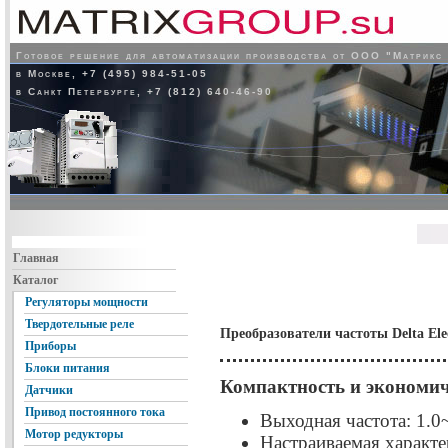
Готовое решение для автоматизации производства от ООО "Матрикс
в Москве, +7 (495) 984-51-05
в Санкт Петербурге, +7 (812) 640-46-90
Главная
Каталог
Регуляторы мощности
Твердотельные реле
Преобразователи частоты Delta Ele
Приборы
Блоки питания
Компактность и экономи
Датчики
Привод постоянного тока
Выходная частота: 1.
Мотор редукторы
Настраиваемая характе