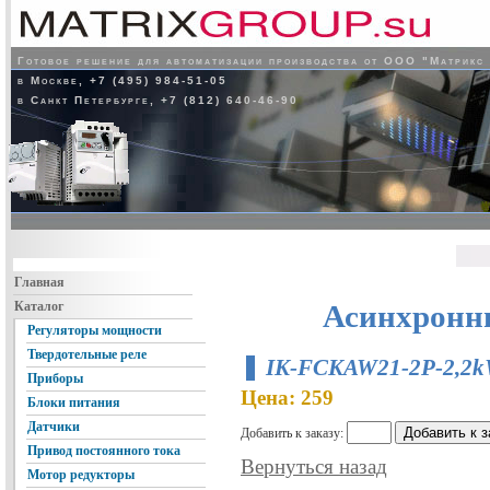
Готовое решение для автоматизации производства от ООО "Матрикс
в Москве, +7 (495) 984-51-05
в Санкт Петербурге, +7 (812) 640-46-90
Главная
Каталог
Асинхронн
Регуляторы мощности
Твердотельные реле
IK-FCKAW21-2P-2,2k
Приборы
Цена: 259
Блоки питания
Датчики
Добавить к заказу:
Привод постоянного тока
Вернуться назад
Мотор редукторы