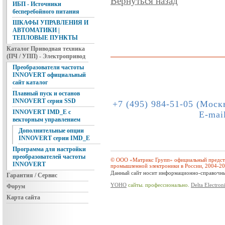
Вернуться назад
ИБП - Источники
бесперебойного питания
ШКАФЫ УПРАВЛЕНИЯ И
АВТОМАТИКИ |
ТЕПЛОВЫЕ ПУНКТЫ
Каталог Приводная техника
(ПЧ / УПП) - Электропривод
Преобразователи частоты
INNOVERT официальный
сайт каталог
Плавный пуск и останов
INNOVERT серия SSD
+7 (495) 984-51-05 (Моск
INNOVERT IMD_E с
E-mai
векторным управлением
Дополнительные опции
INNOVERT серии IMD_E
Программа для настройки
преобразователей частоты
© ООО «Матрикс Групп» официальный предста
INNOVERT
промышленной электроники в России, 2004-2
Данный сайт носит информационно-справочный
Гарантия / Сервис
YOHO
сайты. профессионально.
Delta Electron
Форум
Карта сайта