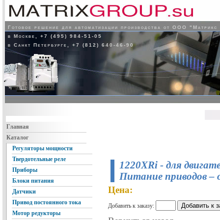
Готовое решение для автоматизации производства от ООО "Матрикс
в Москве, +7 (495) 984-51-05
в Санкт Петербурге, +7 (812) 640-46-90
Главная
Каталог
Регуляторы мощности
Твердотельные реле
1220XRi - для двигат
Приборы
Питание приводов – о
Блоки питания
Цена:
Датчики
Привод постоянного тока
Добавить к заказу:
Мотор редукторы