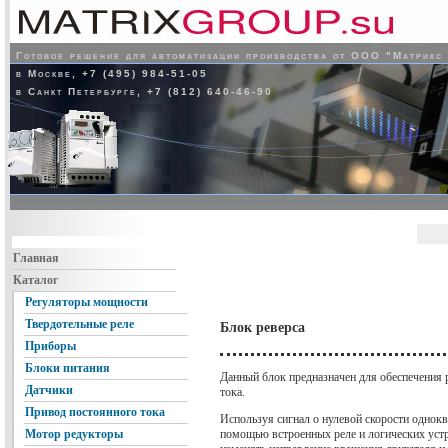
Готовое решение для автоматизации производства от ООО "Матрикс
в Москве, +7 (495) 984-51-05
в Санкт Петербурге, +7 (812) 640-46-90
Главная
Каталог
Регуляторы мощности
Твердотельные реле
Блок реверса
Приборы
Блоки питания
Данный блок предназначен для обеспечения 
Датчики
тока.
Привод постоянного тока
Используя сигнал о нулевой скорости однокв
помощью встроенных реле и логических устр
Мотор редукторы