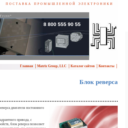
поставка промышленной электроники
 Групп"
8 800 555 90 55
Главная
Matrix Group, LLC
Каталог сайтов
Контакты
Блок реверса
реверса двигателя постоянного
адрантного привода, с
ойств, блок реверса позволяет