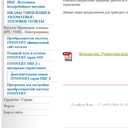
изменять направление вращения двигателя и
ИБП - Источники
торможение.
бесперебойного питания
Данная опция предназначена для приводов се
ШКАФЫ УПРАВЛЕНИЯ И
АВТОМАТИКИ |
ТЕПЛОВЫЕ ПУНКТЫ
Каталог Приводная техника
(ПЧ / УПП) - Электропривод
Преобразователи частоты
INNOVERT официальный
сайт каталог
Плавный пуск и останов
Reversing unit - Руководство пол
INNOVERT серия SSD
INNOVERT IMD_E с
векторным управлением
Дополнительные опции
INNOVERT серии IMD_E
Программа для настройки
преобразователей частоты
INNOVERT
Гарантия / Сервис
Телефон/Факс :
+7 (495) 984-51-0
Форум
Карта сайта