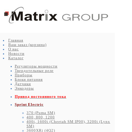
Главная
Ваш заказ (корзина)
О нас
Новости
Каталог
Регуляторы мощности
Твердотельные реле
Приборы
Блоки питания
Датчики
Энкодеры
Привод постоянного тока
Sprint Electric
370 (Puma SM)
400, 800, 1200
400i, 1600i (Cheetah SM IP00), 3200i (Lynx
SM)
3600XRi (4Q2)