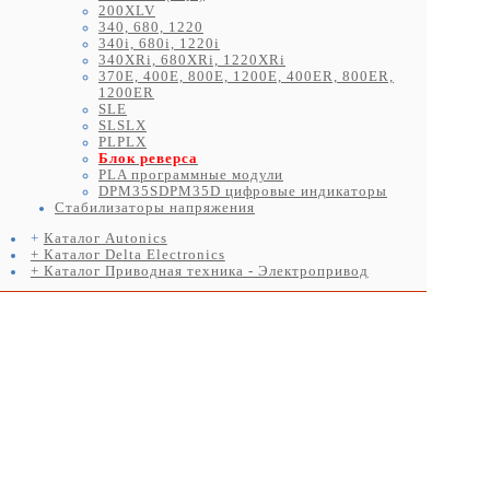
200XLV
340, 680, 1220
340i, 680i, 1220i
340XRi, 680XRi, 1220XRi
370E, 400E, 800E, 1200E, 400ER, 800ER,
1200ER
SLE
SLSLX
PLPLX
Блок реверса
PLA программные модули
DPM35SDPM35D цифровые индикаторы
Стабилизаторы напряжения
+
Каталог Autonics
+ Каталог Delta Electronics
+ Каталог Приводная техника - Электропривод