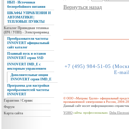
ИБП - Источники
Вернуться назад
бесперебойного питания
ШКАФЫ УПРАВЛЕНИЯ И
АВТОМАТИКИ |
ТЕПЛОВЫЕ ПУНКТЫ
Каталог Приводная техника
(ПЧ / УПП) - Электропривод
Преобразователи частоты
INNOVERT официальный
сайт каталог
Плавный пуск и останов
INNOVERT серия SSD
INNOVERT IMD_E с
+7 (495) 984-51-05 (Моск
векторным управлением
E-mai
Дополнительные опции
INNOVERT серии IMD_E
Программа для настройки
преобразователей частоты
INNOVERT
© ООО «Матрикс Групп» официальный предста
Гарантия / Сервис
промышленной электроники в России, 2004-2
Данный сайт носит информационно-справочный
Форум
YOHO
сайты. профессионально.
Delta Electron
Карта сайта