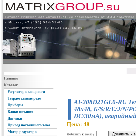
Готовое решение для автоматизации производства от ООО "Матрикс
в Москве, +7 (495) 984-51-05
в Санкт Петербурге, +7 (812) 640-46-90
Главная
Каталог
Регуляторы мощности
Твердотельные реле
AI-208D21GL0-RU Тем
Приборы
48x48, K/S/R/E/J/N/P
Блоки питания
DC/30мA), аварийный
Датчики
Цена: 48
Привод постоянного тока
Мотор редукторы
Добавить к заказу: