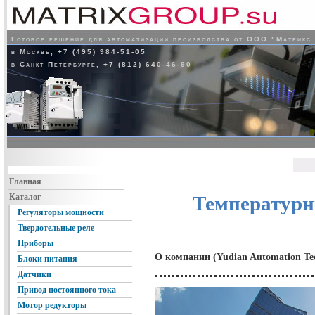
Готовое решение для автоматизации производства от ООО "Матрикс
в Москве, +7 (495) 984-51-05
в Санкт Петербурге, +7 (812) 640-46-90
Главная
Каталог
Температурн
Регуляторы мощности
Твердотельные реле
Приборы
О компании (Yudian Automation Tec
Блоки питания
Датчики
Привод постоянного тока
Мотор редукторы