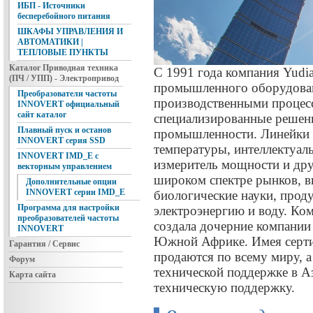
ИБП - Источники
бесперебойного питания
ШКАФЫ УПРАВЛЕНИЯ И
АВТОМАТИКИ |
ТЕПЛОВЫЕ ПУНКТЫ
Каталог Приводная техника
С 1991 года компания Yudi
(ПЧ / УПП) - Электропривод
промышленного оборудован
Преобразователи частоты
производственными процесс
INNOVERT официальный
сайт каталог
специализированные решени
Плавный пуск и останов
промышленности. Линейки 
INNOVERT серия SSD
температуры, интеллектуал
INNOVERT IMD_E с
измеритель мощности и дру
векторным управлением
широком спектре рынков, в
Дополнительные опции
INNOVERT серии IMD_E
биологические науки, проду
Программа для настройки
электроэнергию и воду. Ко
преобразователей частоты
создала дочерние компании 
INNOVERT
Южной Африке. Имея серт
Гарантия / Сервис
продаются по всему миру, а
Форум
технической поддержке в А
Карта сайта
техническую поддержку.