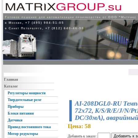
Готовое решение для автоматизации производства от ООО "Матрикс
в Москве, +7 (495) 984-51-05
в Санкт Петербурге, +7 (812) 640-46-90
Главная
Каталог
Регуляторы мощности
Твердотельные реле
AI-208DGL0-RU Темпе
Приборы
72x72, K/S/R/E/J/N/P
Блоки питания
DC/30мA), аварийный
Датчики
Цена: 58
Привод постоянного тока
Мотор редукторы
Добавить к заказу: