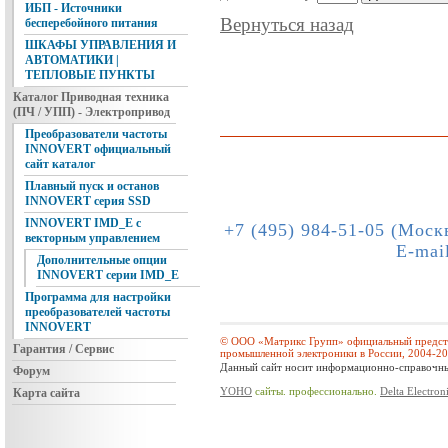
ИБП - Источники
Вернуться назад
бесперебойного питания
ШКАФЫ УПРАВЛЕНИЯ И
АВТОМАТИКИ |
ТЕПЛОВЫЕ ПУНКТЫ
Каталог Приводная техника
(ПЧ / УПП) - Электропривод
Преобразователи частоты
INNOVERT официальный
сайт каталог
Плавный пуск и останов
INNOVERT серия SSD
INNOVERT IMD_E с
+7 (495) 984-51-05 (Моск
векторным управлением
E-mai
Дополнительные опции
INNOVERT серии IMD_E
Программа для настройки
преобразователей частоты
INNOVERT
© ООО «Матрикс Групп» официальный предста
Гарантия / Сервис
промышленной электроники в России, 2004-2
Данный сайт носит информационно-справочный
Форум
YOHO
сайты. профессионально.
Delta Electron
Карта сайта