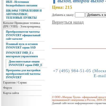
выход, второй выход 
ИБП - Источники
бесперебойного питания
Цена: 215
ШКАФЫ УПРАВЛЕНИЯ И
АВТОМАТИКИ |
Добавить к заказу:
ТЕПЛОВЫЕ ПУНКТЫ
Вернуться назад
Каталог Приводная техника
(ПЧ / УПП) - Электропривод
Преобразователи частоты
INNOVERT официальный
сайт каталог
Плавный пуск и останов
INNOVERT серия SSD
INNOVERT IMD_E с
векторным управлением
Дополнительные опции
INNOVERT серии IMD_E
+7 (495) 984-51-05 (Моск
Программа для настройки
преобразователей частоты
E-mai
INNOVERT
Гарантия / Сервис
Форум
Карта сайта
© ООО «Матрикс Групп» официальный предста
промышленной электроники в России, 2004-2
Данный сайт носит информационно-справочный