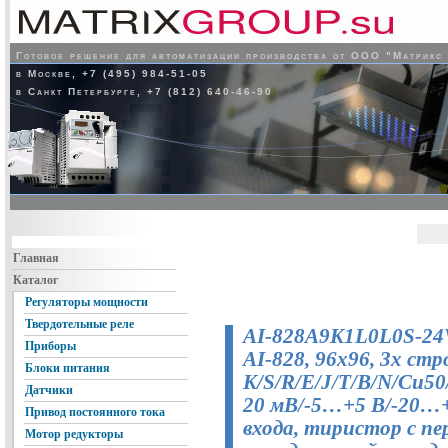
Готовое решение для автоматизации производства от ООО "Матрикс
в Москве, +7 (495) 984-51-05
в Санкт Петербурге, +7 (812) 640-46-90
Главная
Каталог
Регуляторы мощности
Твердотельные реле
AI-828A9K1L0L0S-24
Приборы
AI-828, 96x96, 3х ст
Блоки питания
K/S/R/E/J/T/B/N/Cu50/
Датчики
20 мВ/-5…+5 В/-20…+
Привод постоянного тока
входа, тиристор с пе
Мотор редукторы