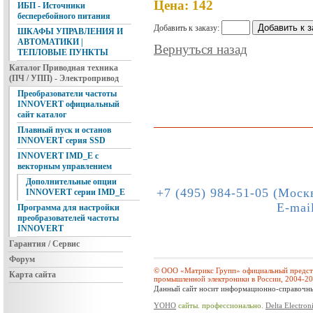
Цена: 142
ИБП - Источники
бесперебойного питания
Добавить к заказу:
ШКАФЫ УПРАВЛЕНИЯ И
АВТОМАТИКИ |
Вернуться назад
ТЕПЛОВЫЕ ПУНКТЫ
Каталог Приводная техника
(ПЧ / УПП) - Электропривод
Преобразователи частоты
INNOVERT официальный
сайт каталог
Плавный пуск и останов
INNOVERT серия SSD
INNOVERT IMD_E с
векторным управлением
Дополнительные опции
+7 (495) 984-51-05 (Моск
INNOVERT серии IMD_E
E-mai
Программа для настройки
преобразователей частоты
INNOVERT
Гарантия / Сервис
Форум
© ООО «Матрикс Групп» официальный предста
Карта сайта
промышленной электроники в России, 2004-2
Данный сайт носит информационно-справочный
YOHO
сайты. профессионально.
Delta Electron