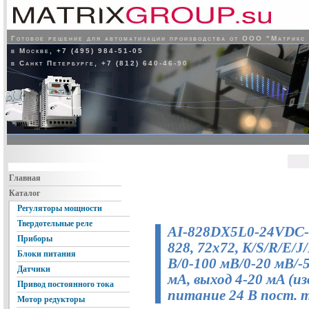
Готовое решение для автоматизации производства от ООО "Матрикс
в Москве, +7 (495) 984-51-05
в Санкт Петербурге, +7 (812) 640-46-90
Главная
Каталог
Регуляторы мощности
Твердотельные реле
AI-828DX5L0-24VDC-
Приборы
828, 72x72, K/S/R/E/J
Блоки питания
В/0-100 мВ/0-20 мВ/
Датчики
мА, выход 4-20 мA (из
Привод постоянного тока
питание 24 В пост. 
Мотор редукторы