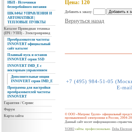
Цена: 120
ИБП - Источники
бесперебойного питания
Добавить к заказу:
ШКАФЫ УПРАВЛЕНИЯ И
АВТОМАТИКИ |
Вернуться назад
ТЕПЛОВЫЕ ПУНКТЫ
Каталог Приводная техника
(ПЧ / УПП) - Электропривод
Преобразователи частоты
INNOVERT официальный
сайт каталог
Плавный пуск и останов
INNOVERT серия SSD
INNOVERT IMD_E с
векторным управлением
Дополнительные опции
+7 (495) 984-51-05 (Моск
INNOVERT серии IMD_E
E-mai
Программа для настройки
преобразователей частоты
INNOVERT
Гарантия / Сервис
Форум
© ООО «Матрикс Групп» официальный предста
Карта сайта
промышленной электроники в России, 2004-2
Данный сайт носит информационно-справочный
YOHO
сайты. профессионально.
Delta Electron