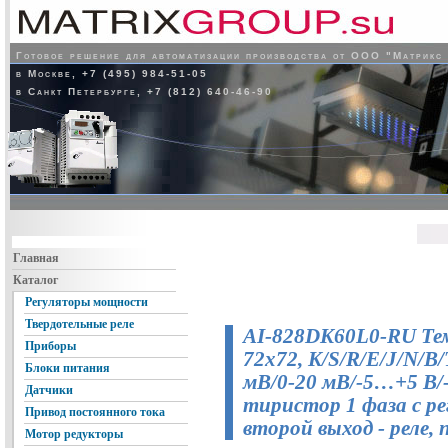
Готовое решение для автоматизации производства от ООО "Матрикс
в Москве, +7 (495) 984-51-05
в Санкт Петербурге, +7 (812) 640-46-90
Главная
Каталог
Регуляторы мощности
Твердотельные реле
AI-828DK60L0-RU Тем
Приборы
72x72, K/S/R/E/J/N/B/
Блоки питания
мВ/0-20 мВ/-5…+5 В/
Датчики
тиристор 1 фаза с ре
Привод постоянного тока
второй выход - реле,
Мотор редукторы