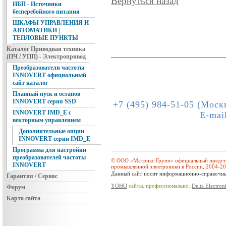
Вернуться назад
ИБП - Источники
бесперебойного питания
ШКАФЫ УПРАВЛЕНИЯ И
АВТОМАТИКИ |
ТЕПЛОВЫЕ ПУНКТЫ
Каталог Приводная техника
(ПЧ / УПП) - Электропривод
Преобразователи частоты
INNOVERT официальный
сайт каталог
Плавный пуск и останов
INNOVERT серия SSD
+7 (495) 984-51-05 (Моск
INNOVERT IMD_E с
E-mai
векторным управлением
Дополнительные опции
INNOVERT серии IMD_E
Программа для настройки
преобразователей частоты
© ООО «Матрикс Групп» официальный предста
INNOVERT
промышленной электроники в России, 2004-2
Данный сайт носит информационно-справочный
Гарантия / Сервис
YOHO
сайты. профессионально.
Delta Electron
Форум
Карта сайта