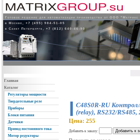
Готовое решение для автоматизации производства от ООО "Матрикс
в Москве, +7 (495) 984-51-05
в Санкт Петербурге, +7 (812) 640-46-90
Главная
Каталог
Регуляторы мощности
Твердотельные реле
C48S0R-RU Контролле
Приборы
(relay), RS232/RS485
Блоки питания
Цена: 255
Датчики
Привод постоянного тока
Добавить к заказу:
Мотор редукторы