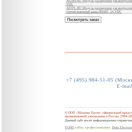
A02RS-RU Модуль расширения для контроллер
VDC
A01FL-RU Модуль расширения для контролле
оптоволоконный канал RS485, 24 VDC
+7 (495) 984-51-05 (Моск
E-mai
© ООО «Матрикс Групп» официальный предста
промышленной электроники в России, 2004-2
Данный сайт носит информационно-справочный
YOHO
сайты. профессионально.
Delta Electron