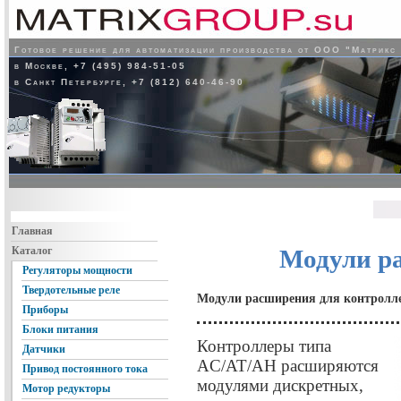
Готовое решение для автоматизации производства от ООО "Матрикс
в Москве, +7 (495) 984-51-05
в Санкт Петербурге, +7 (812) 640-46-90
Главная
Каталог
Модули р
Регуляторы мощности
Твердотельные реле
Модули расширения для контролле
Приборы
Блоки питания
Контроллеры типа
Датчики
AC/AT/AH расширяются
Привод постоянного тока
модулями дискретных,
Мотор редукторы