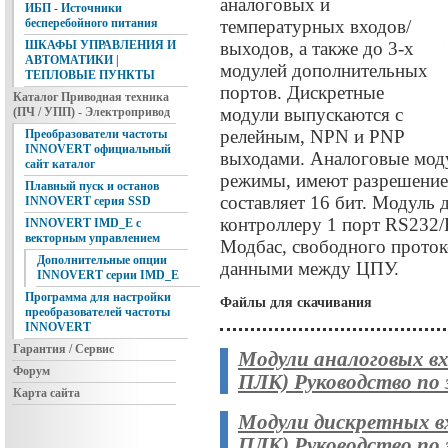
аналоговых и
ИБП - Источники
температурных входов/
бесперебойного питания
выходов, а также до 3-х
ШКАФЫ УПРАВЛЕНИЯ И
АВТОМАТИКИ |
модулей дополнительных
ТЕПЛОВЫЕ ПУНКТЫ
портов. Дискретные
Каталог Приводная техника
модули выпускаются с
(ПЧ / УПП) - Электропривод
релейным, NPN и PNP
Преобразователи частоты
INNOVERT официальный
выходами. Аналоговые мод
сайт каталог
режимы, имеют разрешение
Плавный пуск и останов
составляет 16 бит. Модуль
INNOVERT серия SSD
контроллеру 1 порт RS232/
INNOVERT IMD_E с
векторным управлением
Модбас, свободного проток
Дополнительные опции
данными между ЦПУ.
INNOVERT серии IMD_E
Программа для настройки
Файлы для скачивания
преобразователей частоты
INNOVERT
Гарантия / Сервис
Модули аналоговых вх
Форум
ПЛК) Руководство по
Карта сайта
Модули дискретных вх
ПЛК) Руководство по