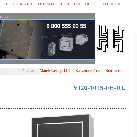
поставка промышленной электроники
 Групп"
8 800 555 90 55
Главная
Matrix Group, LLC
Каталог сайтов
Контакты
VI20-101S-FE-RU