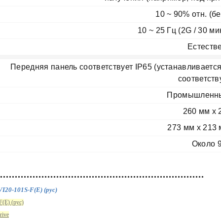
10 ~ 90% отн. (б
10 ~ 25 Гц (2G / 30 ми
Естеств
Передняя панель соответствует IP65 (устанавливается
соответств
Промышленны
260 мм x 
273 мм x 213 
Около 9
I20-101S-F(E) (рус)
(E) (рус)
rive