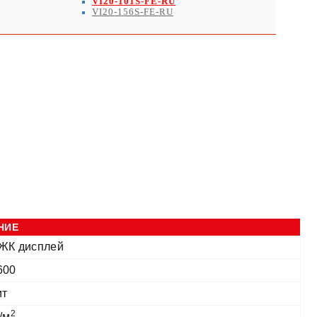
VI20-101S-FE-RU
VI20-156S-FE-RU
НИЕ
 ЖК дисплей
600
ит
2
/м