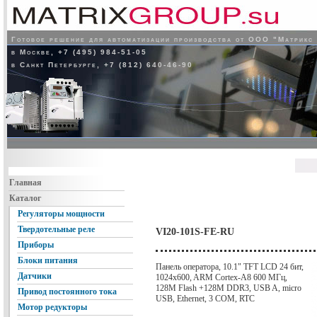
Готовое решение для автоматизации производства от ООО "Матрикс
в Москве, +7 (495) 984-51-05
в Санкт Петербурге, +7 (812) 640-46-90
Главная
Каталог
Регуляторы мощности
Твердотельные реле
VI20-101S-FE-RU
Приборы
Блоки питания
Панель оператора, 10.1" TFT LCD 24 бит,
Датчики
1024x600, ARM Cortex-A8 600 МГц,
128M Flash +128M DDR3, USB A, micro
Привод постоянного тока
USB, Ethernet, 3 COM, RTC
Мотор редукторы