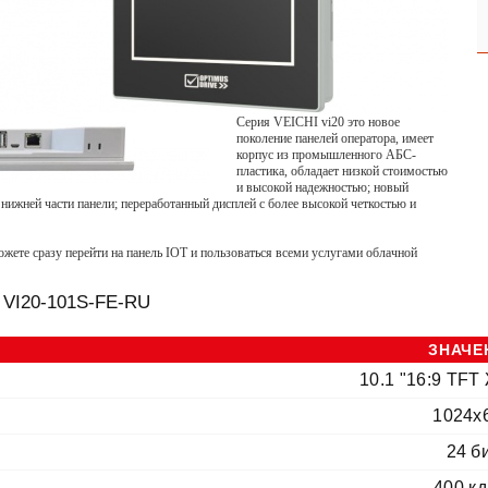
Серия VEICHI vi20 это новое
поколение панелей оператора, имеет
корпус из промышленного АБС-
пластика, обладает низкой стоимостью
и высокой надежностью; новый
ижней части панели; переработанный дисплей с более высокой четкостью и
ете сразу перейти на панель IOT и пользоваться всеми услугами облачной
 VI20-101S-FE-RU
ЗНАЧЕ
10.1 "16:9 TFT
1024x
24 б
400 кд