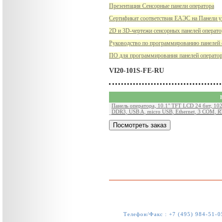
Презентация Сенсорные панели оператора
Сертификат соответствия EAЭC на Панели у
2D и 3D-чертежи сенсорных панелей операто
Руководство по программированию панелей 
ПО для программирования панелей оператор
VI20-101S-FE-RU
Панель оператора, 10.1" TFT LCD 24 бит, 1
DDR3, USB A, micro USB, Ethernet, 3 COM, 
Телефон/Факс :
+7 (495) 984-51-0