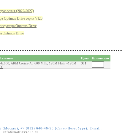
правления (2022-2027)
ра Optimus Drive серии VI20
оператора Optimus Drive
а Optimus Drive
Название
Цена
Количество
024x600, ARM Cortex-A8 600 МГц, 128M Flash +128M
381
RTC
5 (Москва), +7 (812) 640-46-90 (Санкт-Петербург)
, E-mail:
info@matrixgroup.su
.