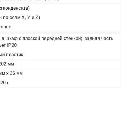
ез конденсата)
н по осям X, Y и Z)
енное
 в шкаф с плоской передней стенкой), задняя часть
ует IP20
й пластик
202 мм
мм x 36 мм
20 г