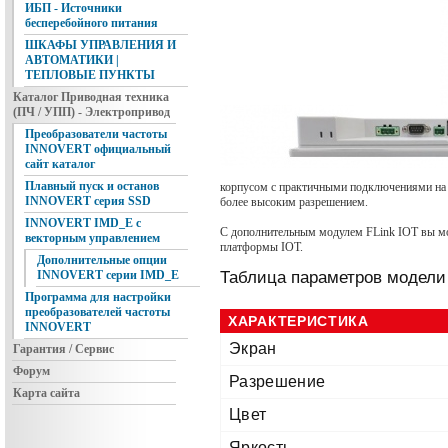
ИБП - Источники
бесперебойного питания
ШКАФЫ УПРАВЛЕНИЯ И
АВТОМАТИКИ |
ТЕПЛОВЫЕ ПУНКТЫ
Каталог Приводная техника
(ПЧ / УПП) - Электропривод
Преобразователи частоты
INNOVERT официальный
сайт каталог
Плавный пуск и останов
корпусом с практичными подключениями на н
INNOVERT серия SSD
более высоким разрешением.
INNOVERT IMD_E с
С дополнительным модулем FLink IOT вы мож
векторным управлением
платформы IOT.
Дополнительные опции
Таблица параметров модели
INNOVERT серии IMD_E
Программа для настройки
преобразователей частоты
ХАРАКТЕРИСТИКА
INNOVERT
Экран
Гарантия / Сервис
Форум
Разрешение
Карта сайта
Цвет
Яркость