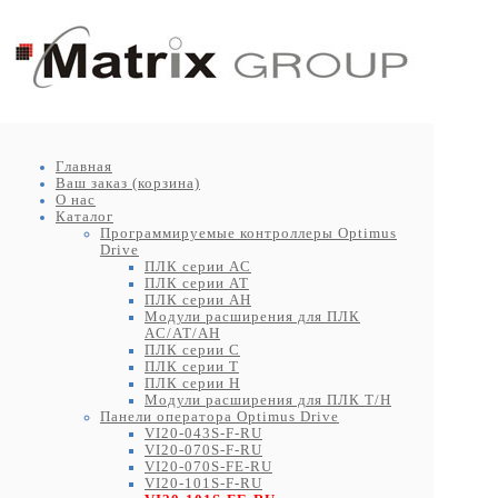
Главная
Ваш заказ (корзина)
О нас
Каталог
Программируемые контроллеры Optimus
Drive
ПЛК серии AC
ПЛК серии AT
ПЛК серии AH
Модули расширения для ПЛК
AC/AT/AH
ПЛК серии C
ПЛК серии T
ПЛК серии H
Модули расширения для ПЛК T/H
Панели оператора Optimus Drive
VI20-043S-F-RU
VI20-070S-F-RU
VI20-070S-FE-RU
VI20-101S-F-RU