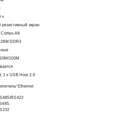
D
 ч
 резистивный экран
Cortex-A8
 128M DDR3
нные
 10M/100M
вается
t; 1 х USB Host 2.0
опитель/ Ethernet
S485/RS422
S485;
S232