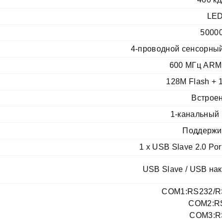
LE
50000
4-проводной сенсорный
600 МГц ARM 
128M Flash +
Встрое
1-канальный
Поддержи
1 х USB Slave 2.0 Por
USB Slave / USB нак
COM1:RS232/R
COM2:R
COM3:R