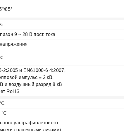
5°/85°
Вт
пазон 9 ~ 28 В пост. тока
енапряжения
мс
-2:2005 и EN61000-6 4:2007,
упповой импульс ± 2 кВ,
кВ и воздушный разряд 8 кВ
ует RoHS
°С
 °С
льного ультрафиолетового
ямыми солнечными лучами)