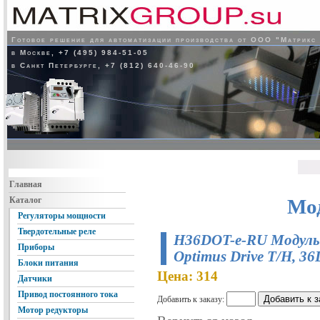
Готовое решение для автоматизации производства от ООО "Матрикс
в Москве, +7 (495) 984-51-05
в Санкт Петербурге, +7 (812) 640-46-90
Главная
Каталог
Мо
Регуляторы мощности
Твердотельные реле
H36DOT-e-RU Модуль 
Приборы
Optimus Drive T/H, 3
Блоки питания
Цена: 314
Датчики
Привод постоянного тока
Добавить к заказу:
Мотор редукторы