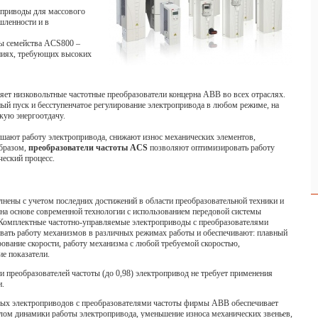
приводы для массового
шленности и в
ы семейства ACS800 –
ниях, требующих высоких
ет низковольтные частотные преобразователи концерна ABB во всех отраслях.
ый пуск и бесступенчатое регулирование электропривода в любом режиме, на
кую энергоотдачу.
шают работу электропривода, снижают износ механических элементов,
бразом,
преобразователи частоты ACS
позволяют оптимизировать работу
ческий процесс.
ены с учетом последних достижений в области преобразовательной техники и
на основе современной технологии с использованием передовой системы
 Комплектные частотно-управляемые электроприводы с преобразователями
ать работу механизмов в различных режимах работы и обеспечивают: плавный
рование скорости, работу механизма с любой требуемой скоростью,
ие показатели.
преобразователей частоты (до 0,98) электропривод не требует применения
и.
мых электроприводов с преобразователями частоты фирмы ABB обеспечивает
лом динамики работы электропривода, уменьшение износа механических звеньев,