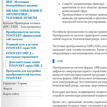
ИБП - Источники
CompAC (компонентные приводы) – 
бесперебойного питания
применения во всех областях промы
ШКАФЫ УПРАВЛЕНИЯ И
коммунальной сфере.
АВТОМАТИКИ |
Промышленные и системные привод
ТЕПЛОВЫЕ ПУНКТЫ
приводы для применения в приложе
показателей качества регулирования.
Каталог Приводная техника
(ПЧ / УПП) - Электропривод
Российская промышленность широко применя
Преобразователи частоты
Преобразователи частоты гарантируют плавн
INNOVERT официальный
любой скорости, бесконтактный реверс, высо
сайт каталог
Плавный пуск и останов
Частотные преобразователи АВВ (АББ) улуч
INNOVERT серия SSD
повышают срок службы механизма. Таким о
оборудования и автоматизировать технологи
INNOVERT IMD_E с
векторным управлением
АББ
Дополнительные опции
INNOVERT серии IMD_E
Преобразователи частоты фирмы ABB выполн
Программа для настройки
цифрового микропроцессорного управления 
преобразователей частоты
контроля качества выпускаемой продукции.
INNOVERT
частоты фирмы ABB позволяют оптимизиров
пуск электропривода, бесступенчатое регули
Гарантия / Сервис
бесконтактный реверс, высокие энергетическ
Форум
Благодаря высокому коэффициенту мощности 
Карта сайта
устройств компенсации реактивной мощност
Кроме того, применение частотно-управляе
уменьшение пусковых токов, улучшение в це