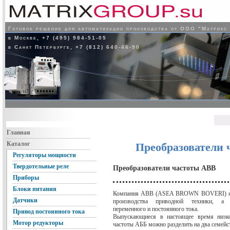
Готовое решение для автоматизации производства от ООО "Матрикс
в Москве, +7 (495) 984-51-05
в Санкт Петербурге, +7 (812) 640-46-90
Главная
Каталог
Преобразователи 
Регуляторы мощности
Твердотельные реле
Преобразователи частоты ABB
Приборы
Блоки питания
Компания ABB (ASEA BROWN BOVERI) явл
Датчики
производства приводной техники, а т
переменного и постоянного тока.
Привод постоянного тока
Выпускающиеся в настоящее время низко
Мотор редукторы
частоты АББ можно разделить на два семейст